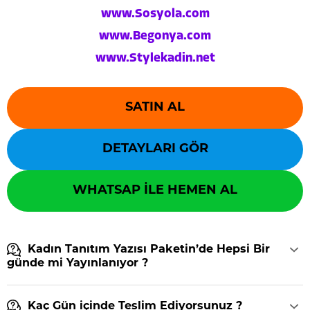
www.Sosyola.com
www.Begonya.com
www.Stylekadin.net
SATIN AL
DETAYLARI GÖR
WHATSAP İLE HEMEN AL
Kadın Tanıtım Yazısı Paketin’de Hepsi Bir
günde mi Yayınlanıyor ?
Kaç Gün içinde Teslim Ediyorsunuz ?