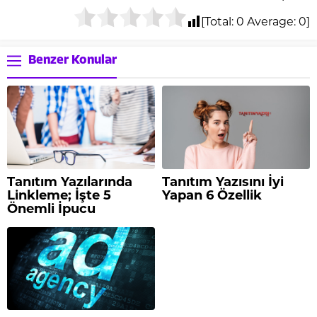
[Total:
0
Average:
0
]
Benzer Konular
Tanıtım Yazılarında
Tanıtım Yazısını İyi
Linkleme; İşte 5
Yapan 6 Özellik
Önemli İpucu