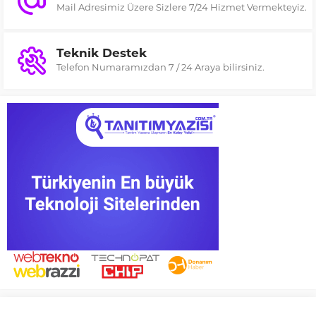
Mail Adresimiz Üzere Sizlere 7/24 Hizmet Vermekteyiz.
Teknik Destek
Telefon Numaramızdan 7 / 24 Araya bilirsiniz.