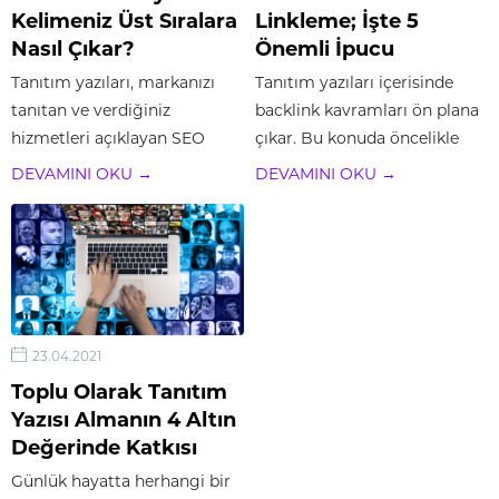
Kelimeniz Üst Sıralara
Linkleme; İşte 5
Nasıl Çıkar?
Önemli İpucu
Tanıtım yazıları, markanızı
Tanıtım yazıları içerisinde
tanıtan ve verdiğiniz
backlink kavramları ön plana
hizmetleri açıklayan SEO
çıkar. Bu konuda öncelikle
yöntemleri arasında en sık
link alma ve link verme gibi,
DEVAMINI OKU →
DEVAMINI OKU →
başvurulan stratejilerden
tanıtım yazılarında önemli bir
biridir. Aynı zamanda
avantaj sağlayacak olan
backlink verme yöntemleri
terimlerin açıklamalarını
arasında da en fazla öne çıkan
yapalım. Link alma denilen
taktiler arasında yer alır.
kavram en basit tanımı ile...
Backlink sayesinde bir web...
23.04.2021
Toplu Olarak Tanıtım
Yazısı Almanın 4 Altın
Değerinde Katkısı
Günlük hayatta herhangi bir