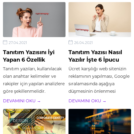
siteleri bulunuyor. Otomobil
tanıtım yazısı almak için
sitesi tanıtım yazısı için
yapacağınız görüşmelerde,
günlük kaç adet ve kaç
kaç kelimelik kaç yazının
kelimelik yazı hazırlanmasını
girileceği belirtilecektir. Tek
istediğinize bağlı olarak
pakette, Google News kayıtlı
27.04.2021
26.04.2021
talebinizi iletebilirsiniz.
hangi siteler üzerinden...
Tanitimyazisi.org...
Tanıtım Yazısını İyi
Tanıtım Yazısı Nasıl
Yapan 6 Özellik
Yazılır İşte 6 İpucu
Tanıtım yazıları, kullanılacak
Ücret karşılığı web sitenizin
olan anahtar kelimeler ve
reklamının yapılması, Google
rakipler için yapılan analizlere
sıralamasında aşağıya
göre şekillenmelidir.
düşmesinin önlenmesi
Rakiplerin analiz edilmediği
mümkündür. Tanıtım yazıları,
DEVAMINI OKU →
DEVAMINI OKU →
bir durumda başarılı şekilde
emlak sitesi tanıtım yazısı ile
SEO çalışmasının yapılması
diğer sitelere yönelik farklı
mümkün olmayacaktır. Kadın
konulara sahip olmak
sitesi tanıtım yazısı için
durumundadır. Sitenin