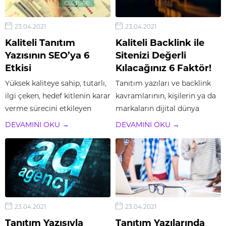
özellikle kadınlar tarafından
içeriklerini, ziyaretçiler
en çok...
tarafından aratılan konularla
23.04.2021
23.04.2021
ilgili doğru...
Kaliteli Tanıtım
Kaliteli Backlink ile
Yazısının SEO’ya 6
Sitenizi Değerli
Etkisi
Kılacağınız 6 Faktör!
Yüksek kaliteye sahip, tutarlı,
Tanıtım yazıları ve backlink
ilgi çeken, hedef kitlenin karar
kavramlarının, kişilerin ya da
verme sürecini etkileyen
markaların dijital dünya
tekniklerden yararlanarak
içerisinde ön plana çıkması
DEVAMINI OKU →
DEVAMINI OKU →
tanıtım yazısı avantajlarından
için ne kadar gerekli
yararlanabilirsiniz. Marka
stratejiler olduğunu
bilinirliğinizi ön plana
söylemeye gerek yoktur
çıkarmak, ürün ve
herhalde. Bu işlere yeni
hizmetlerinizi daha iyi
başlayan ya da henüz konu
tanıtmak için, tutarlı mesajlar
hakkında bilgisi...
23.04.2021
23.04.2021
vermek gerekir. Tutarlı...
Tanıtım Yazısıyla
Tanıtım Yazılarında