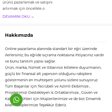
ürünü pazarlamak ve satışını
artırmak için öncelikle o
ürünü tanıtmak yani
DEVAMINI OKU →
reklamını yapmak
gerekmektedir. İşte dijital
dünyada da aynı kurallar
Hakkımızda
geçerlidir. Yani eğer web
sitenizin, markanızın ya da
Akın Bilal Şahin
Online pazarlama alanında standart bir eğri üzerinde
ürünlerinizin ön plana...
ilerlersiniz; bu eğride sıçrama noktasına ihtiyacınız vardır
ve bunu tanıtım yazısı sağlar.
Ürün, marka, hizmet ve itibarınızı kitlelere duyurmanın,
güçlü bir finansal alt yapınızın olduğunu rakiplere
Cevap Yaz
göstermenin en muhteşem yolunu sizlere sunuyoruz.
Tüm Başarılar için Tecrübeli ve Azimli Ekibimize ,
Projelerimizi Destekleyen is Ortaklarımıza , Güven ve
Kalite Tercihleri için Müşterilerimize ve de bizi Dinamik
kılan Rakiplerimize Teşekkür Ederiz.