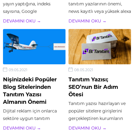
yayın yaptığına, indeks
tanıtım yazılarının önemi,
sayısına, Google
news kayıtlı veya yüksek alexa
algoritmasında
puanlı sitelerden referans
DEVAMINI OKU →
DEVAMINI OKU →
backlinklerinin değerine göre
alınmasından kaynaklanır.
kıyas yapılabilir. Birçok farklı
Spam olarak algılanmayacak
parametre göz önünde
içeriklerin, farklı siteler
bulundurularak, tanıtım yazısı
aracılığıyla referans
yayınlanacak olan sitenin
oluşturacak şekilde
seçilmesi gerekmektedir.
yayınlanması mümkündür.
09.05.2021
08.05.2021
Film sitesi tanıtım yazısı
Yayın yapılacak site sayısı ve
almak için son...
sitelerin sıralaması...
Nişinizdeki Popüler
Tanıtım Yazısı;
Blog Sitelerinden
SEO’nun Bir Adım
Tanıtım Yazısı
Ötesi
Almanın Önemi
Tanıtım yazısı hazırlayan ve
Dijital reklam için onlarca
popüler sitelere girişlerini
sektöre uygun tanıtım
gerçekleştiren kurumların
yazıları yayınlayan, yüz
paketlerinde, içerik özellikleri
DEVAMINI OKU →
DEVAMINI OKU →
binlerce kişiye ulaşan haber
bulunmaktadır. Haber sitesi