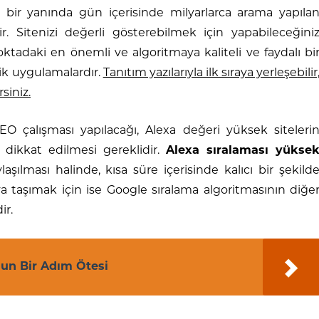
 bir yanında gün içerisinde milyarlarca arama yapıla
. Sitenizi değerli gösterebilmek için yapabileceğini
 noktadaki en önemli ve algoritmaya kaliteli ve faydalı bi
ik uygulamalardır.
Tanıtım yazılarıyla ilk sıraya yerleşebilir
rsiniz.
O çalışması yapılacağı, Alexa değeri yüksek siteleri
 dikkat edilmesi gereklidir.
Alexa sıralaması yükse
ylaşılması halinde, kısa süre içerisinde kalıcı bir şekild
sıraya taşımak için ise Google sıralama algoritmasının diğe
ir.
nun Bir Adım Ötesi