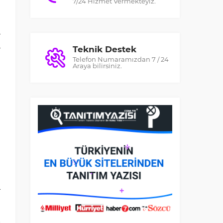
7/24 Hizmet Vermekteyiz.
a
r
Teknik Destek
r
Telefon Numaramızdan 7 / 24
l
Araya bilirsiniz.
n
ı
e
u
a