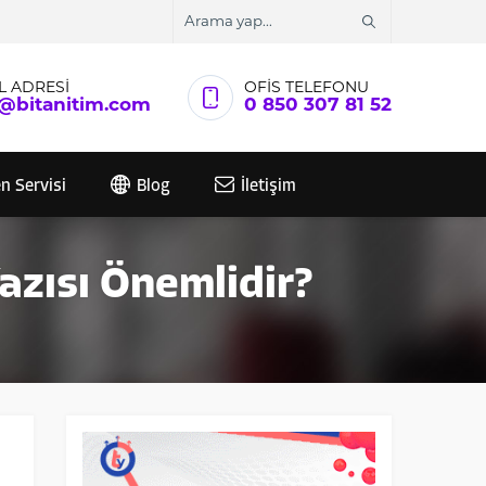
L ADRESİ
OFİS TELEFONU
o@bitanitim.com
0 850 307 81 52
n Servisi
Blog
İletişim
azısı Önemlidir?