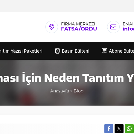
FİRMA MERKEZİ
EMAI
FATSA/ORDU
inf
ıtım Yazısı Paketleri
Basın Bülteni
Abone Bülte
ası İçin Neden Tanıtım Y
Anasayfa
»
Blog