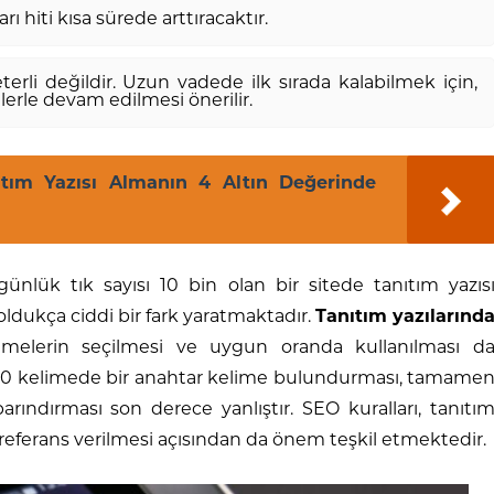
ı hiti kısa sürede arttıracaktır.
terli değildir. Uzun vadede ilk sırada kalabilmek için,
erle devam edilmesi önerilir.
ıtım Yazısı Almanın 4 Altın Değerinde
 günlük tık sayısı 10 bin olan bir sitede tanıtım yazıs
oldukça ciddi bir fark yaratmaktadır.
Tanıtım yazılarınd
melerin seçilmesi ve uygun oranda kullanılması d
er 20 kelimede bir anahtar kelime bulundurması, tamame
arındırması son derece yanlıştır. SEO kuralları, tanıtı
 referans verilmesi açısından da önem teşkil etmektedir.