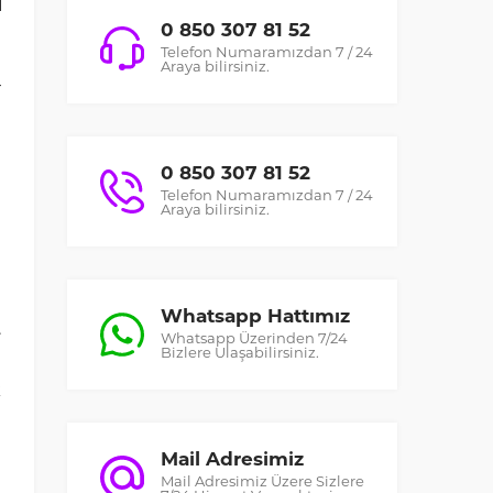
0 850 307 81 52
Telefon Numaramızdan 7 / 24
ı
Araya bilirsiniz.
r
e
e
0 850 307 81 52
e
Telefon Numaramızdan 7 / 24
Araya bilirsiniz.
Whatsapp Hattımız
.
Whatsapp Üzerinden 7/24
Bizlere Ulaşabilirsiniz.
n
k
i
e
Mail Adresimiz
Mail Adresimiz Üzere Sizlere