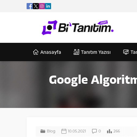
Anasayfa
Tanıtım Yazısı
Tan
Google Algoritm
Blog
10.05.2021
0
266