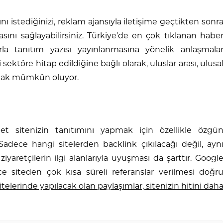
ı istediğinizi, reklam ajansıyla iletişime geçtikten sonr
sını sağlayabilirsiniz. Türkiye’de en çok tıklanan habe
tlarla tanıtım yazısı yayınlanmasına yönelik anlaşmala
sektöre hitap edildiğine bağlı olarak, uluslar arası, ulusa
almak mümkün oluyor.
net sitenizin tanıtımını yapmak için özellikle özgü
Sadece hangi sitelerden backlink çıkılacağı değil, ayn
aretçilerin ilgi alanlarıyla uyuşması da şarttır. Googl
rce siteden çok kısa süreli referanslar verilmesi doğr
telerinde yapılacak olan paylaşımlar, sitenizin hitini dah