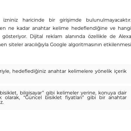
n izniniz haricinde bir girişimde bulunulmayacaktır
 ne kadar anahtar kelime hedeflendiğine ve hang
k gösteriyor. Dijital reklam alanında özellikle de Alex
en siteler aracılığıyla Google algoritmasının etkilenmes
iyle, hedeflediğiniz anahtar kelimelere yönelik içerik
isiklet, bilgisayar” gibi kelimeler yerine, konuya dair
 olarak, “Güncel bisiklet fiyatları” gibi bir anahtar
z.