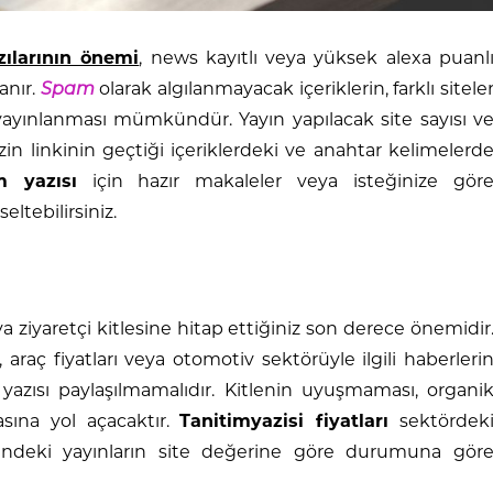
zılarının önemi
, news kayıtlı veya yüksek alexa puanl
anır.
Spam
olarak algılanmayacak içeriklerin, farklı sitele
e yayınlanması mümkündür. Yayın yapılacak site sayısı v
zin linkinin geçtiği içeriklerdeki ve anahtar kelimelerd
m yazısı
için hazır makaleler veya isteğinize gör
eltebilirsiniz.
 ziyaretçi kitlesine hitap ettiğiniz son derece önemidir
, araç fiyatları veya otomotiv sektörüyle ilgili haberleri
yazısı paylaşılmamalıdır. Kitlenin uyuşmaması, organi
sına yol açacaktır.
Tanitimyazisi fiyatları
sektördek
indeki yayınların site değerine göre durumuna gör